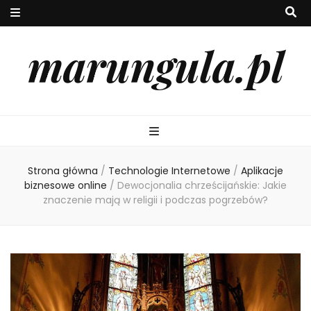
marungula.pl
Strona główna
/
Technologie Internetowe
/
Aplikacje
biznesowe online
/
Dewocjonalia chrześcijańskie: Jakie
znaczenie mają w religii i podczas pogrzebów?