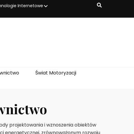
nologie Internetowe
wnictwo
Świat Motoryzacji
wnictwo
ody projektowania i wznoszenia obiektów
ści energetycznej, zrównoważonym rozwoju