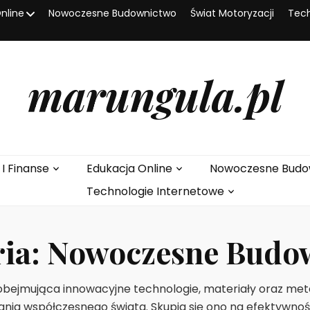
nline
Nowoczesne Budownictwo
Świat Motoryzacji
Tech
marungula.pl
 I Finanse
Edukacja Online
Nowoczesne Budo
Technologie Internetowe
ria:
Nowoczesne Budo
ejmująca innowacyjne technologie, materiały oraz met
nia współczesnego świata. Skupia się ono na efektywno