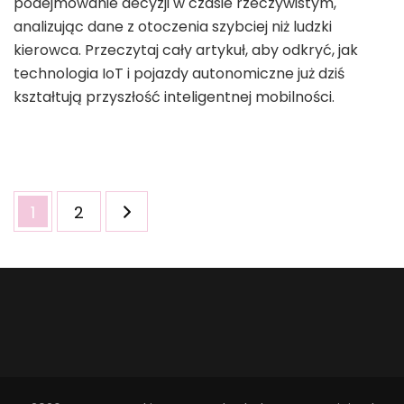
podejmowanie decyzji w czasie rzeczywistym,
analizując dane z otoczenia szybciej niż ludzki
kierowca. Przeczytaj cały artykuł, aby odkryć, jak
technologia IoT i pojazdy autonomiczne już dziś
kształtują przyszłość inteligentnej mobilności.
Stronicowanie
Strona
Strona
1
2
wpisów