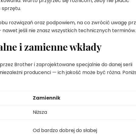
tkowania. Warto przyjrzeć się różnicom, żeby nie płacić
 sprzętu.
 obu rozwiązań oraz podpowiem, na co zwrócić uwagę pr
— nawet jeśli nie znasz wszystkich technicznych terminów.
alne i zamienne wkłady
rzez Brother i zaprojektowane specjalnie do danej serii
niezależni producenci — ich jakość może być różna. Poniż
Zamiennik
Niższa
Od bardzo dobrej do słabej