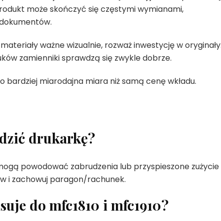
produkt może skończyć się częstymi wymianami,
ą dokumentów.
 materiały ważne wizualnie, rozważ inwestycję w oryginały
ków zamienniki sprawdzą się zwykle dobrze.
to bardziej miarodajna miara niż samą cenę wkładu.
dzić drukarkę?
iki mogą powodować zabrudzenia lub przyspieszone zużycie
w i zachowuj paragon/rachunek.
asuje do mfc1810 i mfc1910?