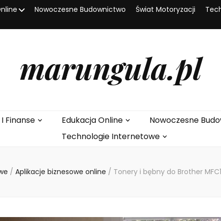
nline
Nowoczesne Budownictwo
Świat Motoryzacji
Tech
marungula.pl
 I Finanse
Edukacja Online
Nowoczesne Budo
Technologie Internetowe
owe
/
Aplikacje biznesowe online
/
Tonery i bębny do Brother MFC1