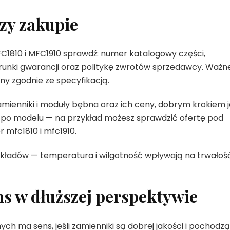
zy zakupie
C1810 i MFC1910 sprawdź: numer katalogowy części,
runki gwarancji oraz politykę zwrotów sprzedawcy. Ważn
any zgodnie ze specyfikacją.
mienniki i moduły bębna oraz ich ceny, dobrym krokiem j
ry po modelu — na przykład możesz sprawdzić ofertę pod
r mfc1810 i mfc1910
.
kładów — temperatura i wilgotność wpływają na trwałoś
s w dłuższej perspektywie
h ma sens, jeśli zamienniki są dobrej jakości i pochodzą