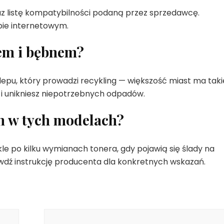
 listę kompatybilności podaną przez sprzedawcę.
epie internetowym.
rem i bębnem?
klepu, który prowadzi recykling — większość miast ma taki
o i unikniesz niepotrzebnych odpadów.
n w tych modelach?
kle po kilku wymianach tonera, gdy pojawią się ślady na
dź instrukcję producenta dla konkretnych wskazań.