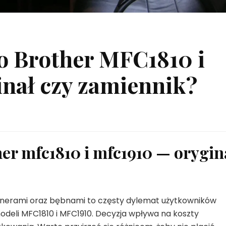
o Brother MFC1810 i
nał czy zamiennik?
her mfc1810 i mfc1910 — orygin
onerami oraz bębnami to częsty dylemat użytkowników
deli MFC1810 i MFC1910. Decyzja wpływa na koszty