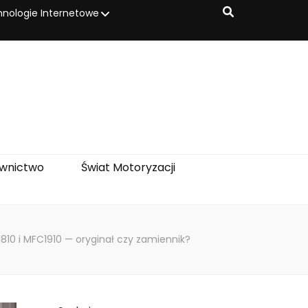
nologie Internetowe
wnictwo
Świat Motoryzacji
810 i MFC1910 — oryginał czy zamiennik?