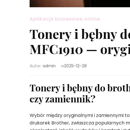
Aplikacje biznesowe online
Tonery i bębny d
MFC1910 — orygi
Autor:
admin
w
2025-12-28
Tonery i bębny do brot
czy zamiennik?
Wybór między oryginalnymi i zamiennymi t
drukarek Brother, zwłaszcza popularnych mo