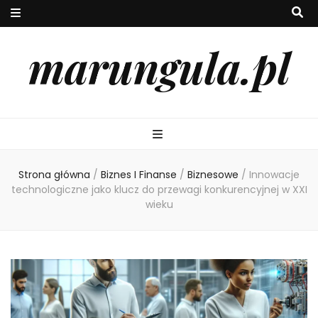
marungula.pl
Strona główna
/
Biznes I Finanse
/
Biznesowe
/
Innowacje
technologiczne jako klucz do przewagi konkurencyjnej w XXI
wieku