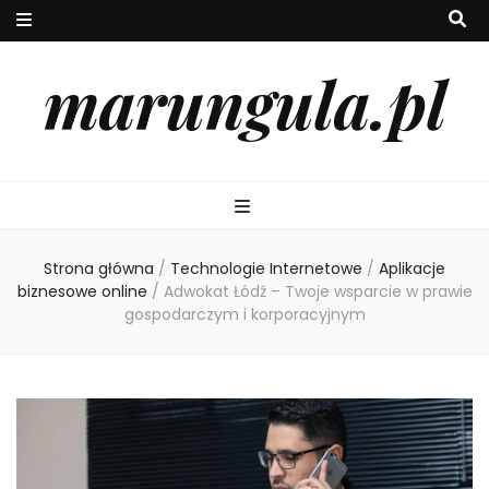
marungula.pl
Strona główna
/
Technologie Internetowe
/
Aplikacje
biznesowe online
/
Adwokat Łódź – Twoje wsparcie w prawie
gospodarczym i korporacyjnym