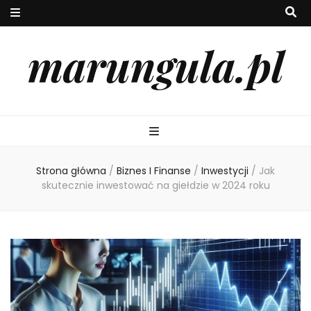
marungula.pl
Strona główna
/
Biznes I Finanse
/
Inwestycji
/
Jak
skutecznie inwestować na giełdzie w 2024 roku