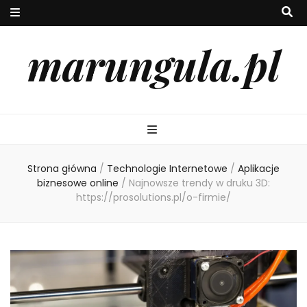
marungula.pl
Strona główna
/
Technologie Internetowe
/
Aplikacje
biznesowe online
/
Najnowsze trendy w druku 3D:
https://prosolutions.pl/o-firmie/