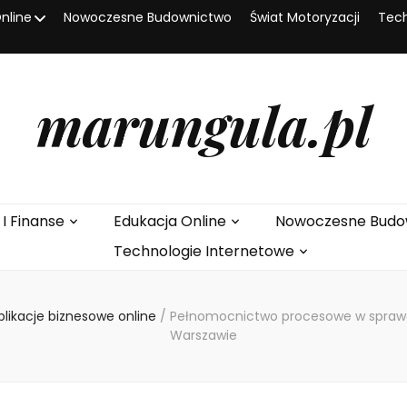
nline
Nowoczesne Budownictwo
Świat Motoryzacji
Tech
marungula.pl
 I Finanse
Edukacja Online
Nowoczesne Budo
Technologie Internetowe
plikacje biznesowe online
/
Pełnomocnictwo procesowe w spraw
Warszawie