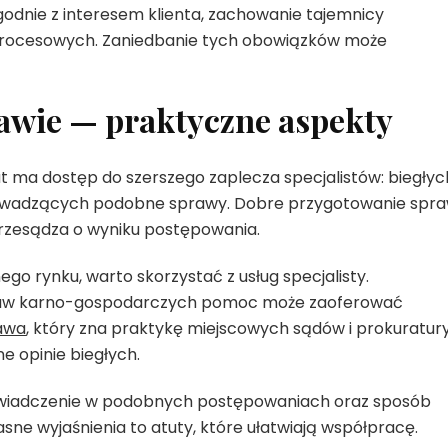
odnie z interesem klienta, zachowanie tajemnicy
procesowych. Zaniedbanie tych obowiązków może
awie — praktyczne aspekty
 ma dostęp do szerszego zaplecza specjalistów: biegłyc
owadzących podobne sprawy. Dobre przygotowanie spr
rzesądza o wyniku postępowania.
o rynku, warto skorzystać z usług specjalisty.
praw karno-gospodarczych pomoc może zaoferować
awa
, który zna praktykę miejscowych sądów i prokuratury
e opinie biegłych.
wiadczenie w podobnych postępowaniach oraz sposób
asne wyjaśnienia to atuty, które ułatwiają współpracę.