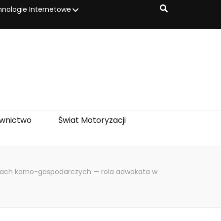
nologie Internetowe
wnictwo
Świat Motoryzacji
ach karno-gospodarczych — rola adwokata w