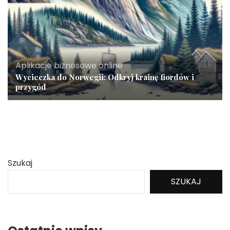
Aplikacje biznesowe online
Wycieczka do Norwegii: Odkryj krainę fiordów i
przygód
Szukaj
SZUKAJ