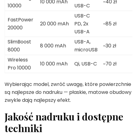
10 000 mAh
~40 zł
10000
USB-C
USB-C
FastPower
20 000 mAh
PD, 2x
~85 zł
20000
USB-A
SlimBoost
USB-A,
8 000 mAh
~30 zł
8000
microUSB
Wireless
10 000 mAh
Qi, USB-C
~70 zł
Pro 10000
Wybierając model, zwróć uwagę, które powierzchnie
są najlepsze do nadruku — płaskie, matowe obudowy
zwykle dają najlepszy efekt.
Jakość nadruku i dostępne
techniki