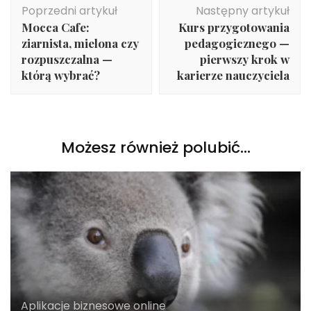
Poprzedni artykuł
Następny artykuł
wpisu
Mocca Cafe:
Kurs przygotowania
ziarnista, mielona czy
pedagogicznego —
rozpuszczalna —
pierwszy krok w
którą wybrać?
karierze nauczyciela
Możesz również polubić…
Aplikacje biznesowe online