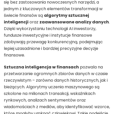
się bez zastosowania nowoczesnych narzędzi, a
jednym z kluczowych elementów transformacji w
świecie finansów są
algorytmy sztucznej
inteligencji
oraz
zaawansowane analizy danych
.
Dzięki wykorzystaniu technologii AI inwestorzy,
fundusze inwestycyjne i instytucje finansowe
zdobywają przewagę konkurencyjną, podejmując
lepiej uzasadnione i bardziej precyzyjne decyzje
finansowe.
Sztuczna inteligencja w finansach
pozwala na
przetwarzanie ogromnych zbiorów danych w czasie
rzeczywistym – zarówno danych historycznych, jak i
bieżących. Algorytmy uczenia maszynowego są
szkolone na milionach transakcji, wskaźnikach
rynkowych, analizach sentymentów oraz
wiadomościach z mediów, aby identyfikować wzorce,
które mogłyby umknąć człowiekowi. Takie podejście