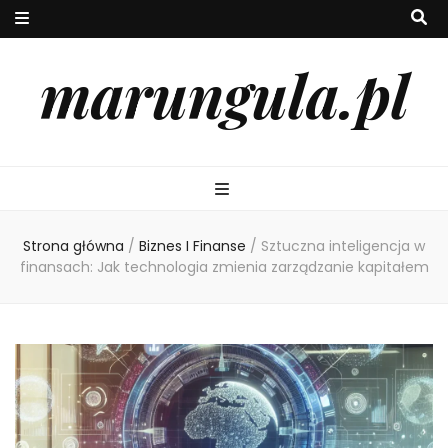
marungula.pl
Strona główna
/
Biznes I Finanse
/
Sztuczna inteligencja w
finansach: Jak technologia zmienia zarządzanie kapitałem